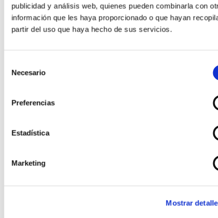
publicidad y análisis web, quienes pueden combinarla con ot
información que les haya proporcionado o que hayan recopil
partir del uso que haya hecho de sus servicios.
DOCUMENTO
RE
PLAZO
L
Selección
Necesario
de
consentimiento
Ar
Preferencias
de
De
Le
Estadística
5/
4 
po
4 años
Marketing
Documentación de carácter laboral o
se
relacionada con la seguridad social
el
re
Mostrar detall
de