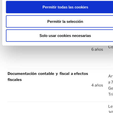
so
Permitir todas las cookies
In
y 
en
Permitir la selección
So
Ar
Solo usar cookies necesarias
Documentación contable y fiscal a efectos
Có
mercantiles
Co
6 años
Documentación contable y fiscal a efectos
Ar
fiscales
a 
4 años
Ge
Tr
Le
30