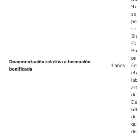
9 
se
po
se
Si
Fo
Pr
pa
Documentación relativa a formación
4 años
Em
bonificada
el
la
ar
de
De
69
de 
qu
de