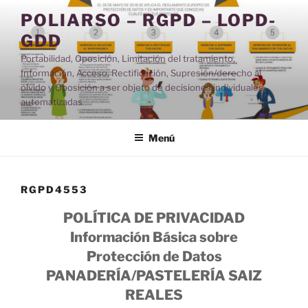
Saltar
POLIARSO – RGPD – LOPD-
al
GDD
contenido
Portabilidad, Oposición, Limitación del tratamiento,
Información, Acceso, Rectificación, Supresión/derecho al
olvido y Oposición a ser objeto de decisiones individuales
automatizadas
Menú
RGPD4553
POLÍTICA DE PRIVACIDAD
Información Básica sobre
Protección de Datos
PANADERÍA/PASTELERÍA SAIZ
REALES