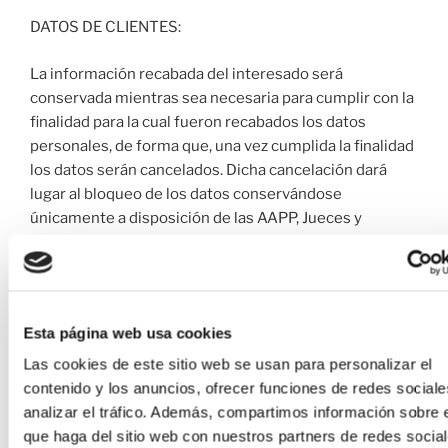
DATOS DE CLIENTES:
La información recabada del interesado será
conservada mientras sea necesaria para cumplir con la
finalidad para la cual fueron recabados los datos
personales, de forma que, una vez cumplida la finalidad
los datos serán cancelados. Dicha cancelación dará
lugar al bloqueo de los datos conservándose
únicamente a disposición de las AAPP, Jueces y
Tribunales, para atender las posibles
responsabilidades nacidas del tratamiento, durante el
plazo de prescripción de éstas, cumplido el citado plazo
se procederá a la destrucción de la información.
Esta página web usa cookies
A continuación se recogen los plazos legales de
Las cookies de este sitio web se usan para personalizar el
conservación de la información en relación a
contenido y los anuncios, ofrecer funciones de redes sociale
diferentes materias:
analizar el tráfico. Además, compartimos información sobre 
que haga del sitio web con nuestros partners de redes social