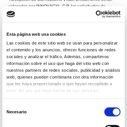
valoradas por INNOVACYL, C.B. las solicitudes de
empleo que el candidato remita a través de los medios
indicados en una oferta formulada para una vacante
específica y las solicitudes de prácticas recibidas como
respuesta a una solicitud formulada por INNOVACYL,
Esta página web usa cookies
C.B. a través de los medios dispuestos por la
Las cookies de este sitio web se usan para personalizar
Universidad o centro de formación del que provenga el
el contenido y los anuncios, ofrecer funciones de redes
candidato con arreglo a un convenio establecido para
sociales y analizar el tráfico. Además, compartimos
tal fin. El resto de solicitudes serán rechazadas.
información sobre el uso que haga del sitio web con
nuestros partners de redes sociales, publicidad y análisis
El aspirante autoriza a INNOVACYL, C.B. a analizar los
web, quienes pueden combinarla con otra información
documentos que le remita, todo el contenido que sea
que les haya proporcionado o que hayan recopilado a
directamente accesible a través de los buscadores
partir del uso que haya hecho de sus servicios.
(Fundamentalmente Google, Bing y Yahoo), los perfiles
que mantenga en redes sociales profesionales (como
Selección
LinkedIn, Xing, Viadeo, About.me, BeBee,
Necesario
de
Friendsandjob, Womenalia, Universia y Yammer, entre
consentimiento
otros), los resultados obtenidos en las pruebas de